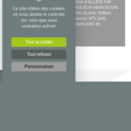
RolloPrimo + B L1300 H1800 Hauteur d`ALLEGE 540
Chainette Plastique à DROITE LONGUEUR MANOEUVRE
Ce site utilise des cookies
STANDARD Garonne 2401 MAUDAN BLANC Brillant
et vous donne le contrôle
Pose Déportée sur EQUERRES Equerres N°2 GRIS
sur ceux que vous
Enjoliveurs GRIS SANS Guidage STANDARD En
souhaitez activer
Tout accepter
Tout refuser
Personnaliser
L'ENTREPRISE
NOS SOLUTIONS
SERVICES
815 avenue Pierre
Brossolette
83300 Draguignan