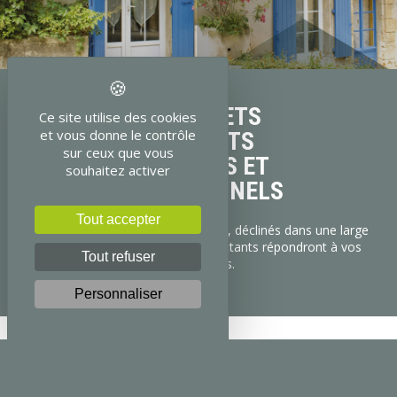
DES VOLETS
Ce site utilise des cookies
et vous donne le contrôle
BATTANTS
sur ceux que vous
ÉLÉGANTS ET
souhaitez activer
TRADITIONNELS
Tout accepter
Ajourés ou pleins, cintrés ou droits, déclinés dans une large
palette de couleurs, les volets battants répondront à vos
Tout refuser
toutes envies.
Personnaliser
DES VOLETS ROULANTS